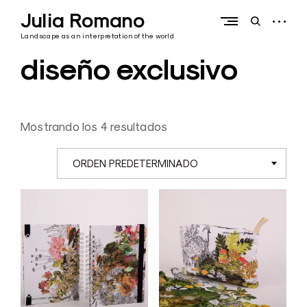
Skip
Julia Romano
to
open
open
content
sidebar
search
Landscape as an interpretation of the world
form
diseño exclusivo
Mostrando los 4 resultados