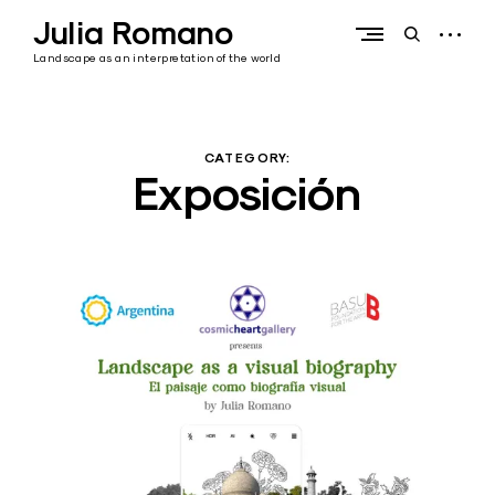
Skip
Julia Romano
to
open
open
content
sidebar
search
Landscape as an interpretation of the world
form
CATEGORY:
Exposición