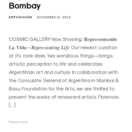
Bombay
EXPOSICIÓN
DICIEMBRE 13, 2023
COSMIC GALLERY Now Showing: 𝐑𝐞𝐩𝐫𝐞𝐬𝐞𝐧𝐭𝐚𝐧𝐝𝐨
𝐋𝐚 𝐕𝐢𝐝𝐚—𝑹𝒆𝒑𝒓𝒆𝒔𝒆𝒏𝒕𝒊𝒏𝒈 𝑳𝒊𝒇𝒆 Our newest curation
at it’s core does two wondrous things—brings
artistic perception to life and celebrates
Argentinian art and culture. In collaboration with
the Consulate General of Argentina in Mumbai &
Basu Foundation for the Arts, we are thrilled to
present the works of renowned artists Florencia
[…]
Read more