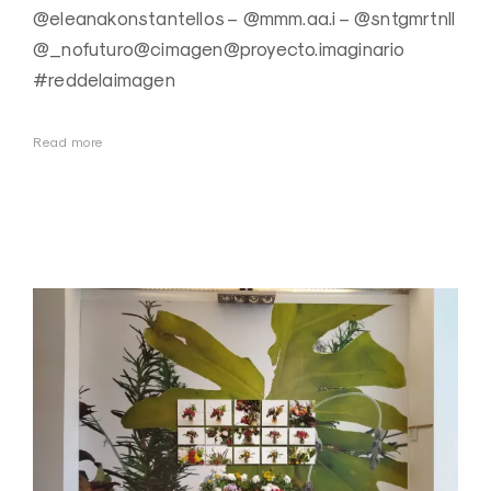
@eleanakonstantellos – @mmm.aa.i – @sntgmrtnll
@_nofuturo@cimagen@proyecto.imaginario
#reddelaimagen
Read more