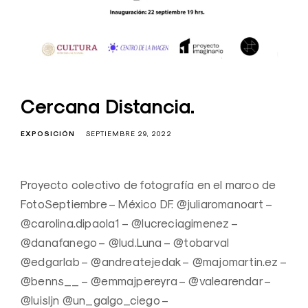
Cercana Distancia.
EXPOSICIÓN
SEPTIEMBRE 29, 2022
Proyecto colectivo de fotografía en el marco de
FotoSeptiembre – México DF. @juliaromanoart –
@carolina.dipaola1 – @lucreciagimenez –
@danafanego – @lud.Luna – @tobarval
@edgarlab – @andreatejedak – @majomartin.ez –
@benns__ – @emmajpereyra – @valearendar –
@luisljn @un_galgo_ciego –