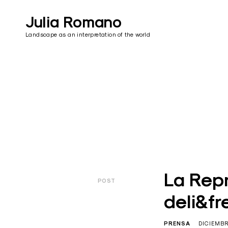
Skip
to
Julia Romano
content
Landscape as an interpretation of the world
La Repr
POST
deli&fr
PRENSA
DICIEMBR