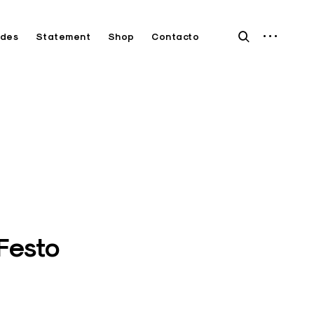
open
open
des
Statement
Shop
Contacto
sidebar
search
form
Festo