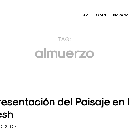
Bio
Obra
Noveda
TAG:
almuerzo
esentación del Paisaje en 
esh
E 15, 2014