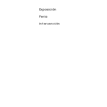
Exposición
Feria
Intervención
NFT
Prensa
Productos
Proyecto
Publicaciones
Salones y Premios
Subasta
Teoria
Video