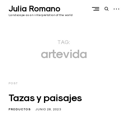
Skip
Julia Romano
to
open
open
content
sidebar
search
Landscape as an interpretation of the world
form
TAG:
artevida
POST
Tazas y paisajes
PRODUCTOS
JUNIO 28, 2023