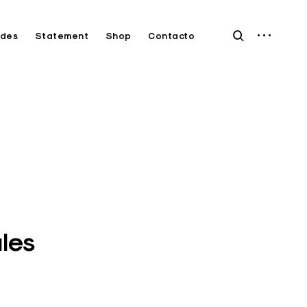
open
open
des
Statement
Shop
Contacto
sidebar
search
form
ales