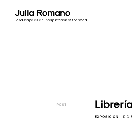
Skip
to
Julia Romano
content
Landscape as an interpretation of the world
Librerí
POST
EXPOSICIÓN
DICI