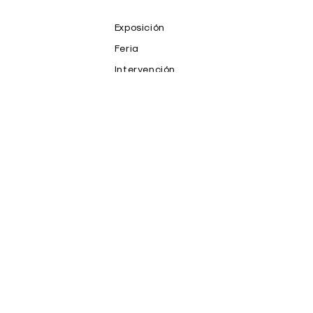
Exposición
Feria
Intervención
NFT
Prensa
Productos
Proyecto
Publicaciones
Salones y Premios
Subasta
Teoria
Video