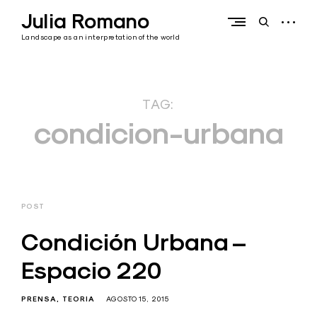
Skip
Julia Romano
to
open
open
content
sidebar
search
Landscape as an interpretation of the world
form
TAG:
condicion-urbana
POST
Condición Urbana –
Espacio 220
PRENSA
TEORIA
AGOSTO 15, 2015