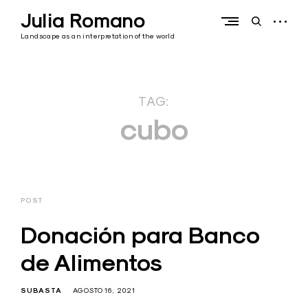
Skip
Julia Romano
to
open
open
content
sidebar
search
Landscape as an interpretation of the world
form
TAG:
cubo
POST
Donación para Banco
de Alimentos
SUBASTA
AGOSTO 16, 2021