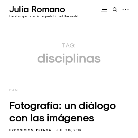
Skip
Julia Romano
to
open
open
content
sidebar
search
Landscape as an interpretation of the world
form
TAG:
disciplinas
POST
Fotografía: un diálogo
con las imágenes
EXPOSICIÓN
PRENSA
JULIO 15, 2019