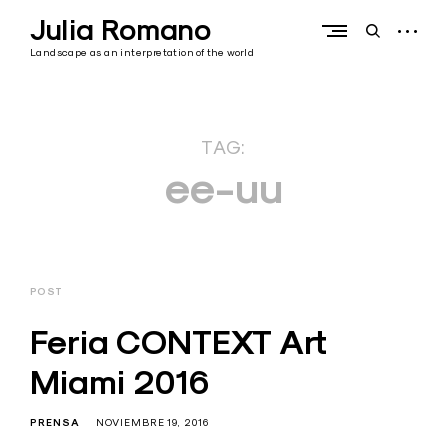
Skip
Julia Romano
to
open
open
content
sidebar
search
Landscape as an interpretation of the world
form
TAG:
ee-uu
POST
Feria CONTEXT Art
Miami 2016
PRENSA
NOVIEMBRE 19, 2016