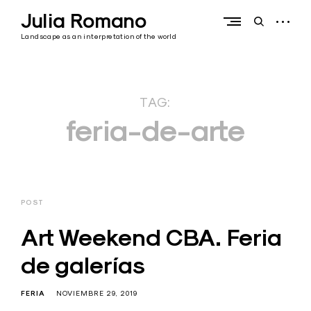
Skip
Julia Romano
to
open
open
content
sidebar
search
Landscape as an interpretation of the world
form
TAG:
feria-de-arte
POST
Art Weekend CBA. Feria
de galerías
FERIA
NOVIEMBRE 29, 2019