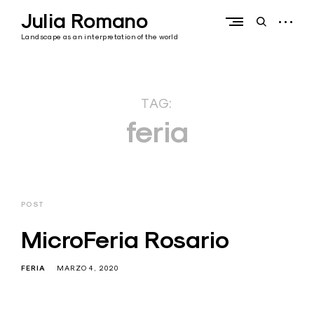
Skip
Julia Romano
to
open
open
content
sidebar
search
Landscape as an interpretation of the world
form
TAG:
feria
POST
MicroFeria Rosario
FERIA
MARZO 4, 2020