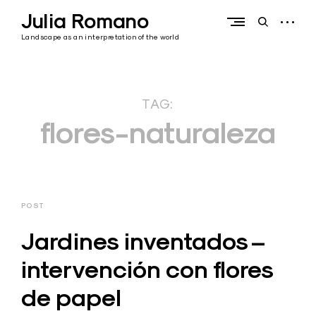
Skip
Julia Romano
to
open
open
content
sidebar
search
Landscape as an interpretation of the world
form
TAG:
flores-naturaleza
POST
Jardines inventados –
intervención con flores
de papel