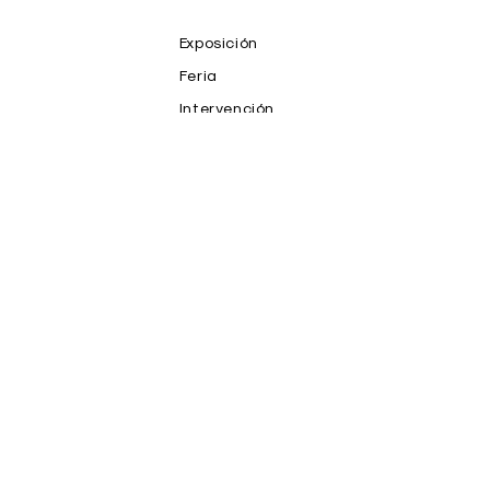
Exposición
Feria
Intervención
NFT
Prensa
Productos
Proyecto
Publicaciones
Salones y Premios
Subasta
Teoria
Video