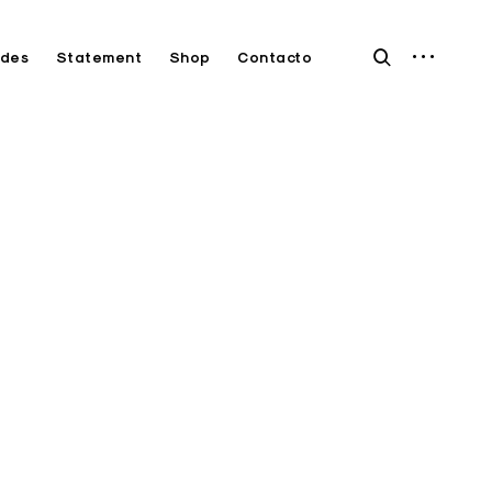
open
open
des
Statement
Shop
Contacto
sidebar
search
form