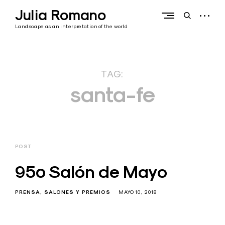
Skip
Julia Romano
to
open
open
content
sidebar
search
Landscape as an interpretation of the world
form
TAG:
santa-fe
POST
95º Salón de Mayo
PRENSA
SALONES Y PREMIOS
MAYO 10, 2018