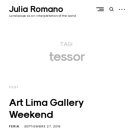
Skip
Julia Romano
to
open
open
content
sidebar
search
Landscape as an interpretation of the world
form
TAG:
tessor
POST
Art Lima Gallery
Weekend
FERIA
SEPTIEMBRE 27, 2019