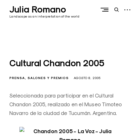
Skip
Julia Romano
to
open
open
content
sidebar
search
Landscape as an interpretation of the world
form
Cultural Chandon 2005
PRENSA
SALONES Y PREMIOS
AGOSTO 8, 2005
Seleccionada para participar en el Cultural
Chandon 2005, realizado en el Museo Timoteo
Navarro de la ciudad de Tucumán. Argentina.