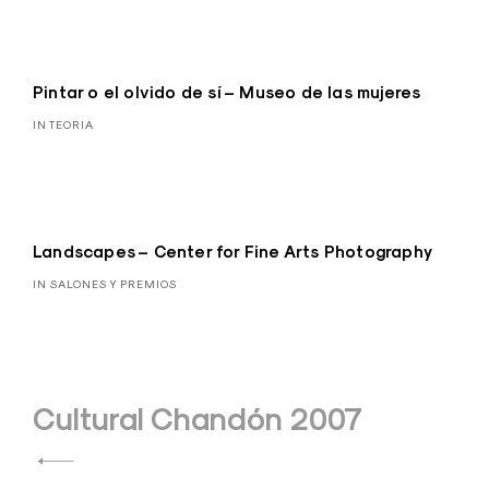
Pintar o el olvido de sí – Museo de las mujeres
IN TEORIA
Landscapes – Center for Fine Arts Photography
IN SALONES Y PREMIOS
Navegación
Cultural Chandón 2007
de