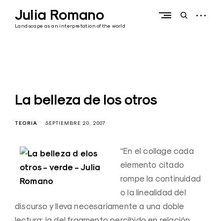
Skip
Julia Romano
to
open
open
content
sidebar
search
Landscape as an interpretation of the world
form
La belleza de los otros
TEORIA
SEPTIEMBRE 20, 2007
“En el collage cada
elemento citado
rompe la continuidad
o la linealidad del
discurso y lleva necesariamente a una doble
lectura: la del fragmento percibido en relación