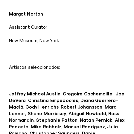
Margot Norton
Assistant Curator
New Museum, New York
Artistas seleccionados:
Jeffrey Michael Austin
Gregoire Cachemaille
Joe
,
,
DeVera
Christina Empedocles
Diana Guerrero-
,
,
Maciá
Cody Henrichs
Robert Johansson
Mara
,
,
,
Lonner
Shane Morrissey
Abigail Newbold
Ross
,
,
,
Normandin
Stephanie Patton,
Natan Pernick
Alex
,
,
Podesta
Mike Rebholz
Manuel Rodriguez
Julia
,
,
,
Romano
Christopher Saunders
Daniel
,
,