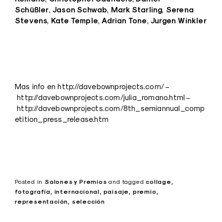
Schüßler
Jason Schwab
Mark Starling
Serena
,
,
,
Stevens
Kate Temple
Adrian Tone
Jurgen Winkler
,
,
,
Mas info en http://davebownprojects.com/ –
http://davebownprojects.com/julia_romano.html –
http://davebownprojects.com/8th_semiannual_comp
etition_press_release.htm
Posted in
Salones y Premios
and
tagged
collage
fotografía
internacional
paisaje
premio
representación
selección