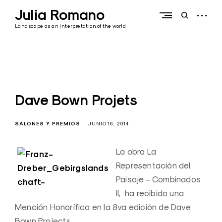
Skip
Julia Romano
to
open
open
content
sidebar
search
Landscape as an interpretation of the world
form
Dave Bown Projets
SALONES Y PREMIOS
JUNIO 16, 2014
La obra La
Representación del
Paisaje – Combinados
II, ha recibido una
Mención Honorífica en la 8va edición de Dave
Bown Projects.