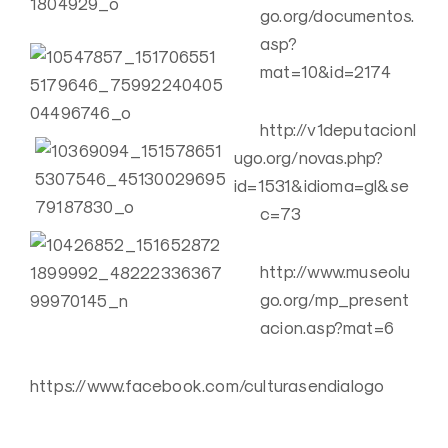
go.org/documentos.
asp?
mat=10&id=2174
http://v1deputacionl
ugo.org/novas.php?
id=1531&idioma=gl&se
c=73
http://www.museolu
go.org/mp_present
acion.asp?mat=6
https://www.facebook.com/culturasendialogo