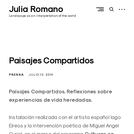
Skip
Julia Romano
to
open
open
content
sidebar
search
Landscape as an interpretation of the world
form
Paisajes Compartidos
PRENSA
JULIO 13, 2014
Paisajes Compartidos. Reflexiones sobre
experiencias de vida heredadas.
Instalación realizada con el artista español Iago
Eireos y la intervención poética de Miguel Angel
Culturas en
Curiel, en el marco del programa