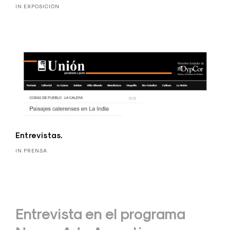
IN EXPOSICIÓN
Entrevistas.
IN PRENSA
Navegación
Entrevista en el programa