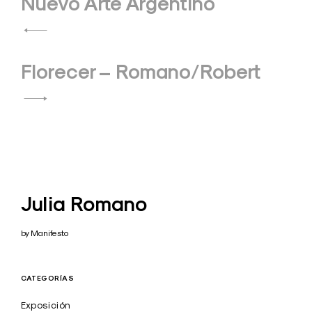
de
Nuevo Arte Argentino
entradas
Florecer – Romano/Robert
Julia Romano
by Manifesto
CATEGORÍAS
Exposición