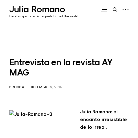
Skip
Julia Romano
to
open
open
content
sidebar
search
Landscape as an interpretation of the world
form
Entrevista en la revista AY
MAG
PRENSA
DICIEMBRE 9, 2014
Julia Romano: el
encanto irresistible
de lo irreal.