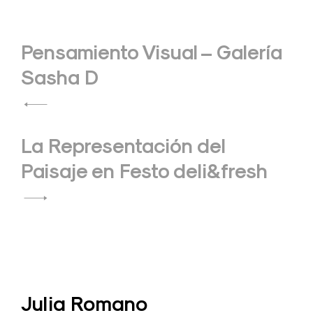
Navegación
Pensamiento Visual – Galería
de
Sasha D
entradas
La Representación del
Paisaje en Festo deli&fresh
Julia Romano