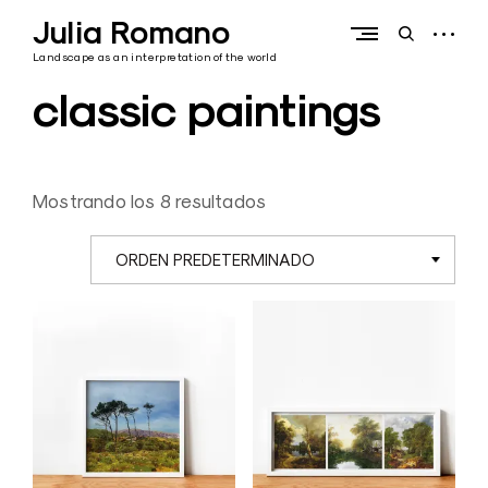
Skip
Julia Romano
to
open
open
content
sidebar
search
Landscape as an interpretation of the world
form
classic paintings
Mostrando los 8 resultados