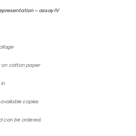
epresentation – assay IV
ollage
t on cotton paper
in
2 available copies
ed can be ordered.