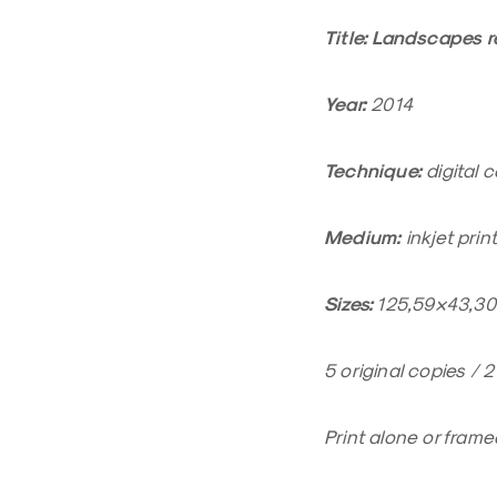
Title: Landscapes r
Year:
2014
Technique:
digital c
Medium:
inkjet prin
Sizes:
125,59×43,30 
5 original copies / 
Print alone or fram