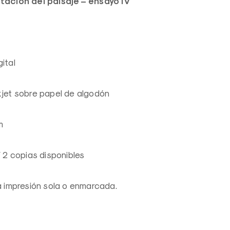
ntación del paisaje – ensayo IV
ital
kjet sobre papel de algodón
m
/ 2 copias disponibles
la impresión sola o enmarcada.