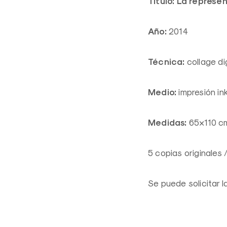
Título: La represe
Año:
2014
Técnica:
collage dig
Medio:
impresión in
Medidas:
65×110 c
5 copias originales 
Se puede solicitar 