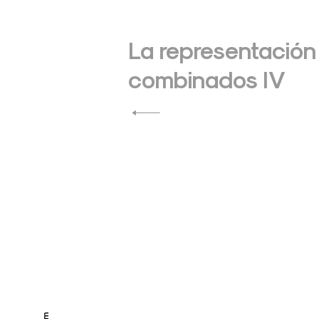
Navegación
de
La representación 
combinados IV
entradas