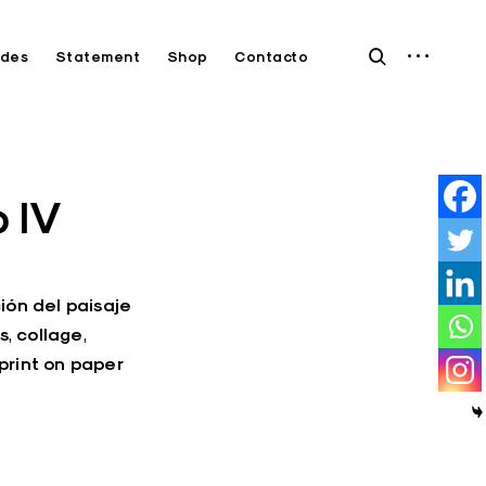
open
open
des
Statement
Shop
Contacto
sidebar
search
form
o IV
ión del paisaje
s
collage
,
,
print on paper