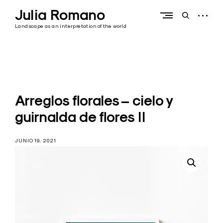
Skip
Julia Romano
to
open
open
content
sidebar
search
Landscape as an interpretation of the world
form
Arreglos florales – cielo y
guirnalda de flores II
JUNIO 19, 2021