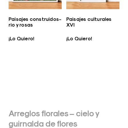
Paisajes construidos-
Paisajes culturales
rio y rosas
XVI
¡Lo Quiero!
¡Lo Quiero!
Navegación
Arreglos florales – cielo y
de
guirnalda de flores