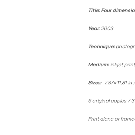
Title: Four dimensio
Year:
2003
Technique:
photogr
Medium:
inkjet prin
Sizes:
7,87×11,81 in 
5 original copies / 
Print alone or fram