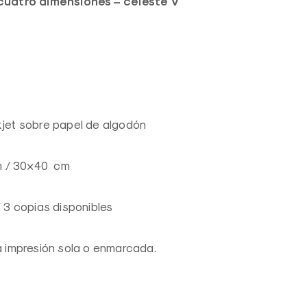
 cuatro dimensiones – celeste V
kjet sobre papel de algodón
 / 30×40 cm
/ 3 copias disponibles
la impresión sola o enmarcada.