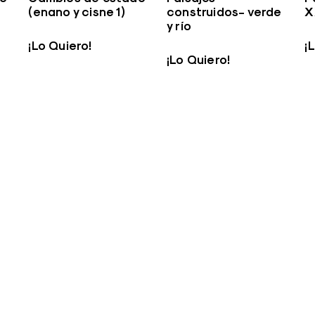
(enano y cisne 1)
construidos- verde
X
y río
¡Lo Quiero!
¡
¡Lo Quiero!