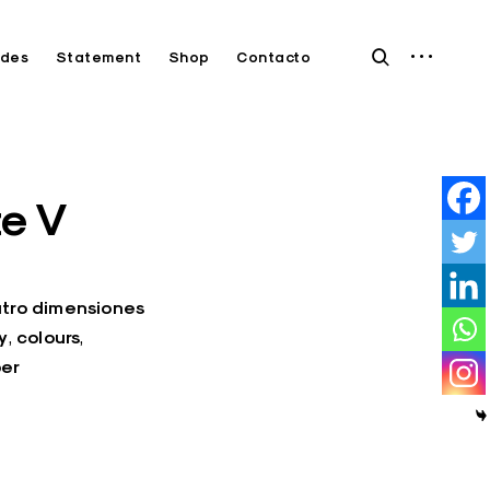
open
open
des
Statement
Shop
Contacto
sidebar
search
form
te V
tro dimensiones
y
colours
,
,
per