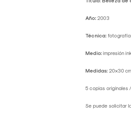
Título: Belleza de
Año:
2003
Técnica:
fotografía
Medio:
impresión in
Medidas:
20×30 cm
5 copias originales 
Se puede solicitar 