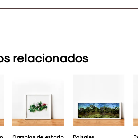
os relacionados
do
Cambios de estado
Paisajes
P