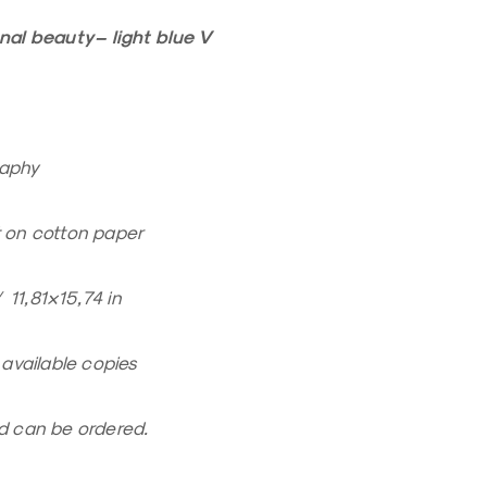
nal beauty – light blue V
aphy
t on cotton paper
/ 11,81×15,74 in
3 available copies
ed can be ordered.