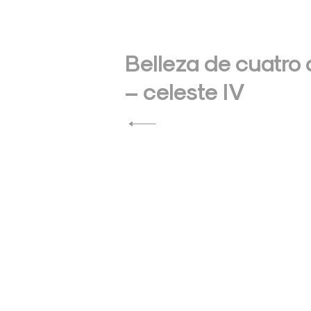
Navegación
de
Belleza de cuatro
– celeste IV
entradas