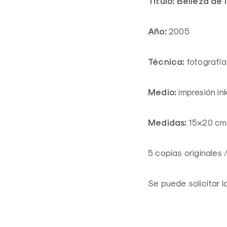
Título: Belleza de 
Año:
2005
Técnica:
fotografía 
Medio:
impresión in
Medidas:
15×20 cm
5 copias originales 
Se puede solicitar 