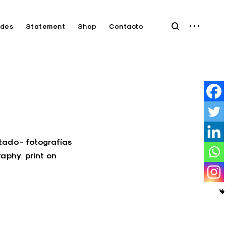
open
open
des
Statement
Shop
Contacto
sidebar
search
form
ado - fotografías
raphy
print on
,