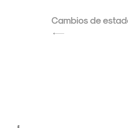
Navegación
de
Cambios de estado
entradas