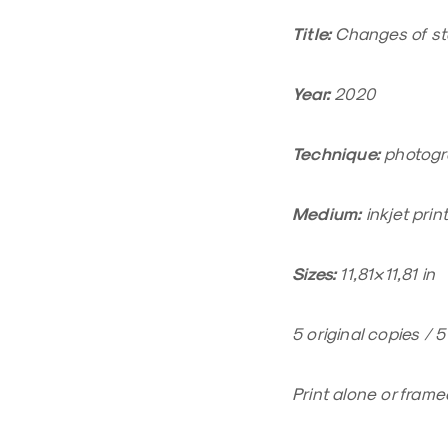
Title:
Changes of st
Year:
2020
Technique:
photogr
Medium:
inkjet prin
Sizes:
11,81×11,81 in
5 original copies / 
Print alone or fram