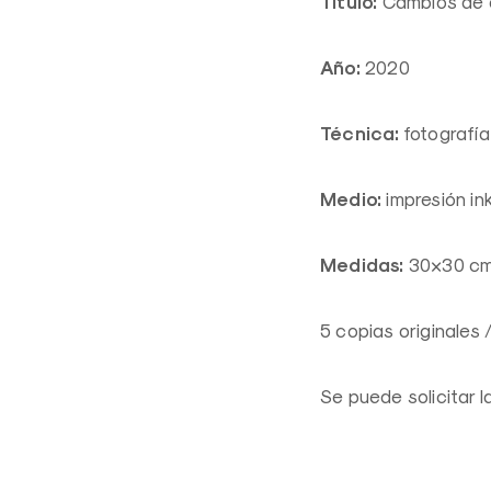
Título:
Cambios de e
Año:
2020
Técnica:
fotografía
Medio:
impresión in
Medidas:
30×30 c
5 copias originales 
Se puede solicitar 