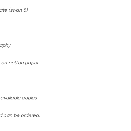
ate (swan 8)
aphy
t on cotton paper
5 available copies
ed can be ordered.