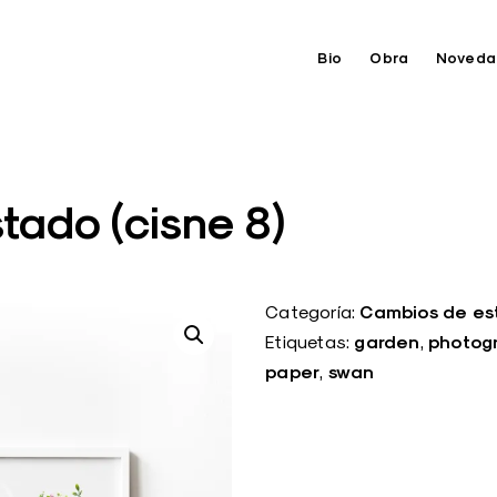
Bio
Obra
Noveda
tado (cisne 8)
Cambios de est
Categoría:
garden
photog
Etiquetas:
,
paper
swan
,