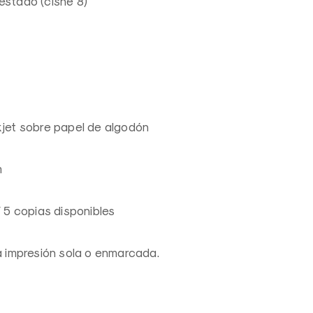
stado (cisne 8)
kjet sobre papel de algodón
m
/ 5 copias disponibles
la impresión sola o enmarcada.