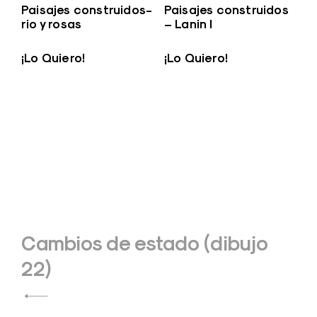
Paisajes construidos-
Paisajes construidos
rio y rosas
– Lanin I
¡Lo Quiero!
¡Lo Quiero!
Navegación
Cambios de estado (dibujo
de
22)
entradas