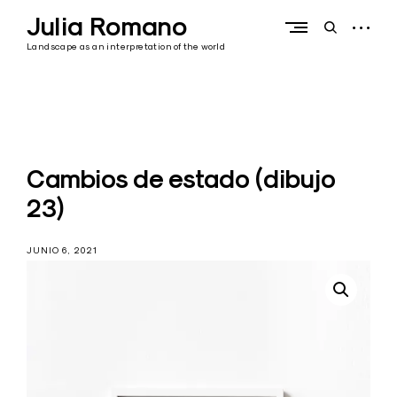
Skip
Julia Romano
to
open
open
content
sidebar
search
Landscape as an interpretation of the world
form
Cambios de estado (dibujo
23)
JUNIO 6, 2021