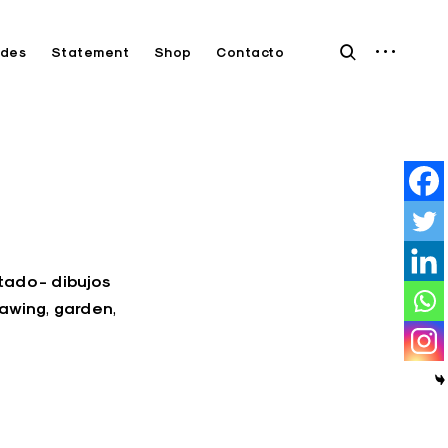
open
open
des
Statement
Shop
Contacto
sidebar
search
form
ado - dibujos
rawing
garden
,
,