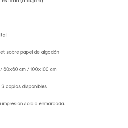
 estado (dibujo 6)
ital
kjet sobre papel de algodón
/ 60×60 cm / 100×100 cm
/ 3 copias disponibles
la impresión sola o enmarcada.