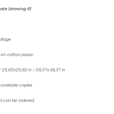
tate (drawing 6)
ollage
t on cotton paper
n / 23,62×23,62 in / 39,37×39,37 in
3 available copies
ed can be ordered.