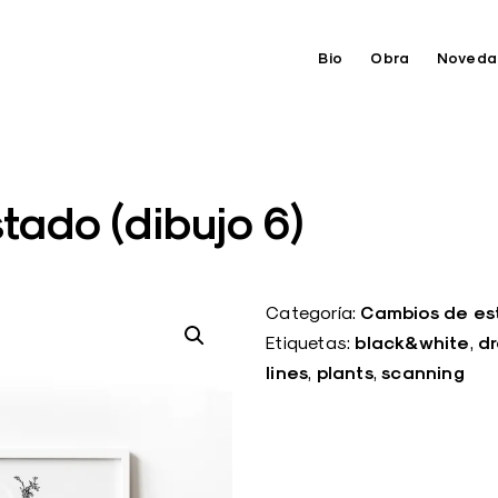
Bio
Obra
Noveda
tado (dibujo 6)
Cambios de est
Categoría:
black&white
d
Etiquetas:
,
lines
plants
scanning
,
,