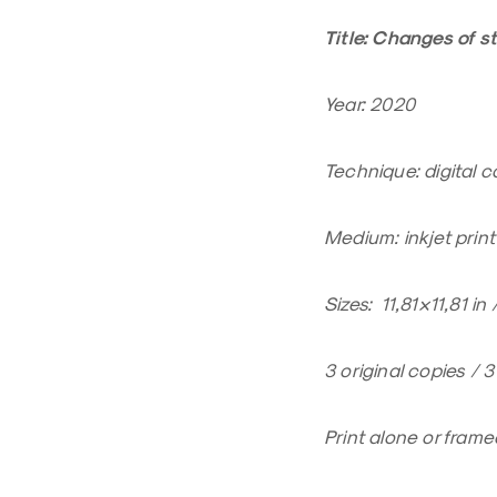
Title: Changes of s
Year: 2020
Technique: digital c
Medium: inkjet prin
Sizes: 11,81×11,81 i
3 original copies / 
Print alone or fram