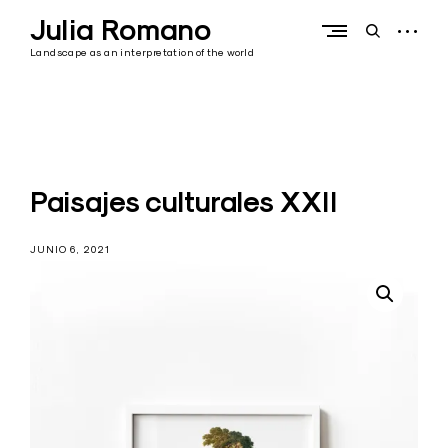
Skip
Julia Romano
to
open
open
content
sidebar
search
Landscape as an interpretation of the world
form
Paisajes culturales XXII
JUNIO 6, 2021