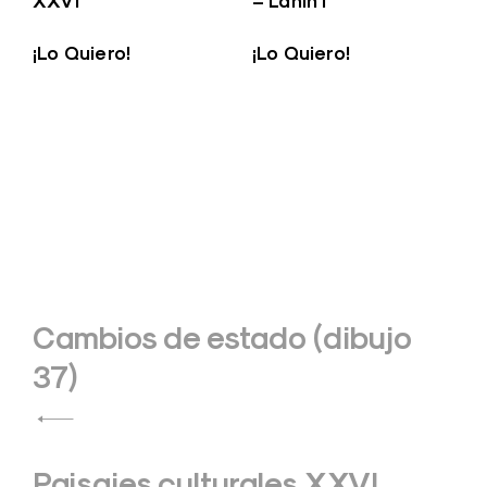
XXVI
– Lanin I
¡Lo Quiero!
¡Lo Quiero!
Navegación
Cambios de estado (dibujo
de
37)
entradas
Paisajes culturales XXVI