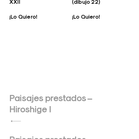
XXII
(dibujo 22)
¡Lo Quiero!
¡Lo Quiero!
Navegación
Paisajes prestados –
de
Hiroshige I
entradas