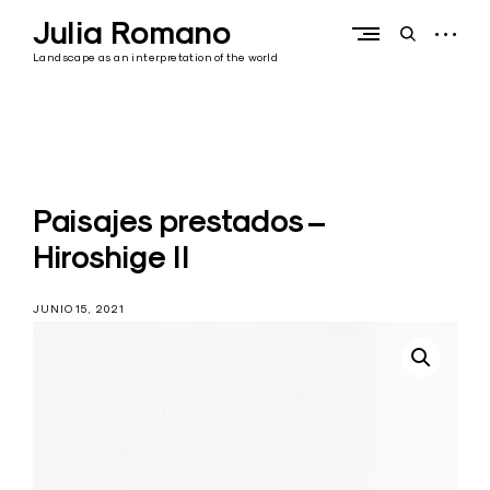
Skip
Julia Romano
to
open
open
content
sidebar
search
Landscape as an interpretation of the world
form
Paisajes prestados –
Hiroshige II
JUNIO 15, 2021