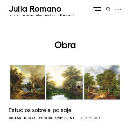
Skip
Julia Romano
to
open
open
content
sidebar
search
Landscape as an interpretation of the world
form
Obra
Estudios sobre el paisaje
COLLAGE DIGITAL
PHOTOGRAPHY
PRINT
JULIO 12, 2014