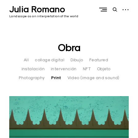
Skip
Julia Romano
to
open
open
content
sidebar
search
Landscape as an interpretation of the world
form
Obra
All
collage digital
Dibujo
Featured
instalación
intervención
NFT
Objeto
Photography
Print
Video (image and sound)