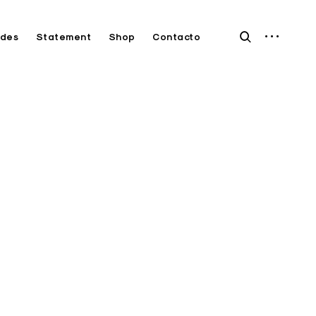
open
open
des
Statement
Shop
Contacto
sidebar
search
form