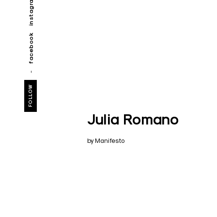
instagram
facebook
FOLLOW
Julia Romano
by Manifesto