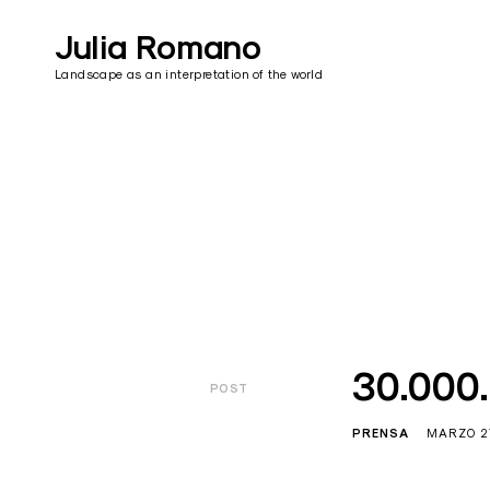
Skip
to
Julia Romano
content
Landscape as an interpretation of the world
30.000
POST
PRENSA
MARZO 27