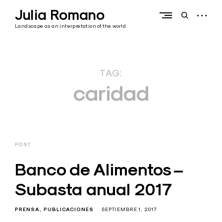
Skip
Julia Romano
to
open
open
content
sidebar
search
Landscape as an interpretation of the world
form
TAG:
caridad
POST
Banco de Alimentos –
Subasta anual 2017
PRENSA
PUBLICACIONES
SEPTIEMBRE 1, 2017