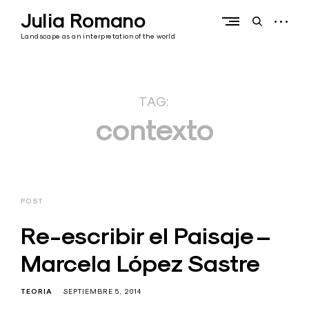
Skip
Julia Romano
to
open
open
content
sidebar
search
Landscape as an interpretation of the world
form
TAG:
contexto
POST
Re-escribir el Paisaje –
Marcela López Sastre
TEORIA
SEPTIEMBRE 5, 2014