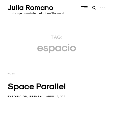
Skip
Julia Romano
to
open
open
content
sidebar
search
Landscape as an interpretation of the world
form
TAG:
espacio
POST
Space Parallel
EXPOSICIÓN
PRENSA
ABRIL 15, 2021