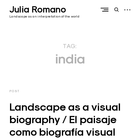
Skip
Julia Romano
to
open
open
content
sidebar
search
Landscape as an interpretation of the world
form
TAG:
india
POST
Landscape as a visual
biography / El paisaje
como biografía visual