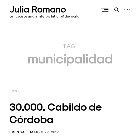
Skip
Julia Romano
to
open
open
content
sidebar
search
Landscape as an interpretation of the world
form
TAG:
municipalidad
POST
30.000. Cabildo de
Córdoba
PRENSA
MARZO 27, 2017