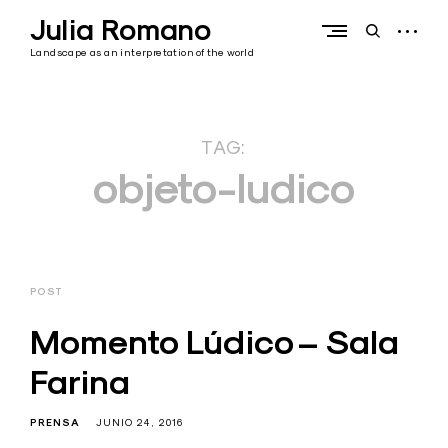
Skip
Julia Romano
to
open
open
content
sidebar
search
Landscape as an interpretation of the world
form
TAG:
objeto-ludico
POST
Momento Lúdico – Sala
Farina
PRENSA
JUNIO 24, 2016