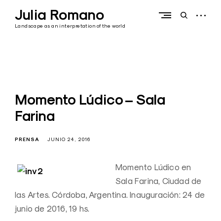
Skip
Julia Romano
to
open
open
content
sidebar
search
Landscape as an interpretation of the world
form
Momento Lúdico – Sala
Farina
PRENSA
JUNIO 24, 2016
Momento Lúdico en
Sala Farina, Ciudad de
las Artes. Córdoba, Argentina. Inauguración: 24 de
junio de 2016, 19 hs.