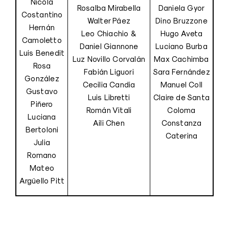
Nicola
Rosalba Mirabella
Daniela Gyor
Costantino
Walter Páez
Dino Bruzzone
Hernán
Leo Chiachio &
Hugo Aveta
Camoletto
Daniel Giannone
Luciano Burba
Luis Benedit
Luz Novillo Corvalán
Max Cachimba
Rosa
Fabián Liguori
Sara Fernández
González
Cecilia Candia
Manuel Coll
Gustavo
Luis Libretti
Claire de Santa
Piñero
Román Vitali
Coloma
Luciana
Aili Chen
Constanza
Bertoloni
Caterina
Julia
Romano
Mateo
Argüello Pitt