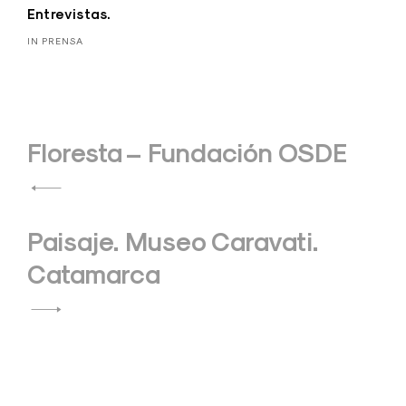
Entrevistas.
IN PRENSA
Navegación
Floresta – Fundación OSDE
de
entradas
Paisaje. Museo Caravati.
Catamarca