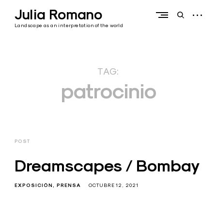
Skip
Julia Romano
to
open
open
content
sidebar
search
Landscape as an interpretation of the world
form
TAG:
patrocinio
POST
Dreamscapes / Bombay
EXPOSICIÓN
PRENSA
OCTUBRE 12, 2021