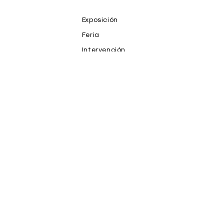
Exposición
Feria
Intervención
NFT
Prensa
Productos
Proyecto
Publicaciones
Salones y Premios
Subasta
Teoria
Video