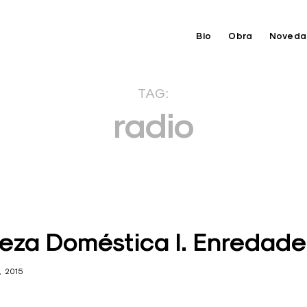
Bio
Obra
Noveda
TAG:
radio
eza Doméstica I. Enredade
, 2015