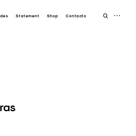
open
open
des
Statement
Shop
Contacto
sidebar
search
form
ras