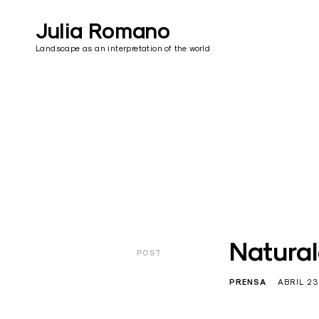
Skip
to
Julia Romano
content
Landscape as an interpretation of the world
Natural
POST
PRENSA
ABRIL 23