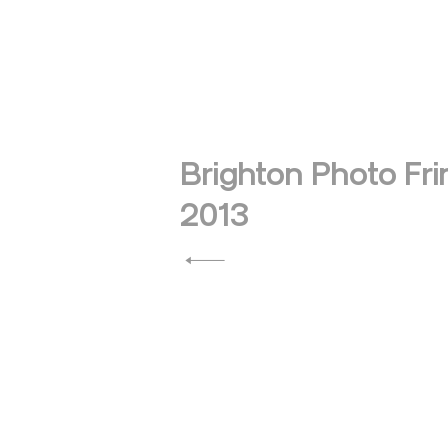
Navegación
de
Brighton Photo Fr
2013
entradas