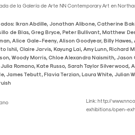
da de la Galería de Arte NN Contemporary Art en Northam
ados: Ikran Abdille, Jonathan Alibone, Catherine Bake
illo de Blas, Greg Bryce, Peter Bullivant, Matthew De
man, Alice Gale-Feeny, Alison Goodyear, Billy Hawes,
to Ishii, Claire Jarvis, Kayung Lai, Amy Lunn, Richard 
son, Woody Morris, Chloe Alexandra Naismith
,
Jason O
 Julia Romano, Kate Russo, Sarah Taylor Silverwood
,
A
, James Tebutt, Flavia Terzian, Laura White, Julian Wi
ruish
Link: http://www.nnc
exhibitions/open-exh