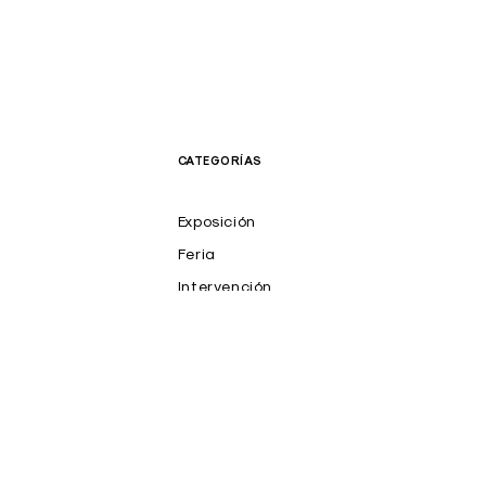
CATEGORÍAS
Exposición
Feria
Intervención
NFT
Prensa
Productos
Proyecto
Publicaciones
Salones y Premios