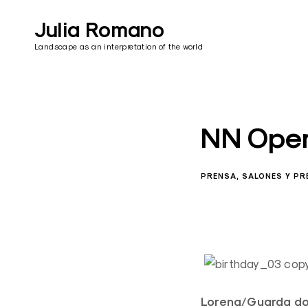
Skip
to
Julia Romano
content
Landscape as an interpretation of the world
NN Open
PRENSA
SALONES Y PR
Lorena/Guarda d