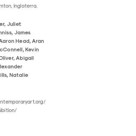
ton, Inglaterra.
r, Juliet
nniss, James
 Aaron Head, Aran
McConnell, Kevin
liver, Abigail
lexander
lls, Natalie
ontemporaryart.org/
ibition/