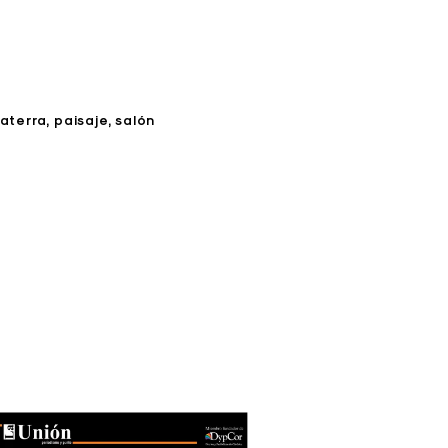
laterra
paisaje
salón