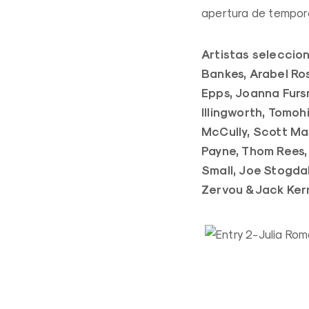
apertura de tempora
Artistas seleccion
Bankes, Arabel Ros
Epps, Joanna Furs
Illingworth, Tomohi
McCully, Scott Ma
Payne, Thom Rees,
Small, Joe Stogdale
Zervou & Jack Ker