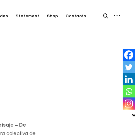
open
open
des
Statement
Shop
Contacto
sidebar
search
form
aisaje – De
ra colectiva de