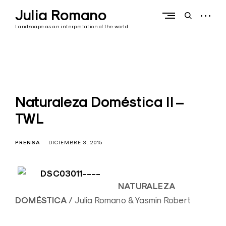
Skip
Julia Romano
to
open
open
content
sidebar
search
Landscape as an interpretation of the world
form
Naturaleza Doméstica II –
TWL
PRENSA
DICIEMBRE 3, 2015
NATURALEZA
DOMÉSTICA /
Julia Romano & Yasmin Robert