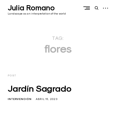
Skip
Julia Romano
to
open
open
content
sidebar
search
Landscape as an interpretation of the world
form
TAG:
flores
POST
Jardín Sagrado
INTERVENCIÓN
ABRIL 15, 2023