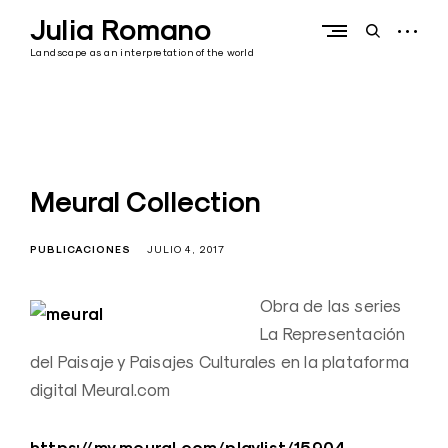
Skip
Julia Romano
to
open
open
content
sidebar
search
Landscape as an interpretation of the world
form
Meural Collection
PUBLICACIONES
JULIO 4, 2017
Obra de las series
La Representación
del Paisaje y Paisajes Culturales en la plataforma
digital Meural.com
https://my.meural.com/playlist/15904