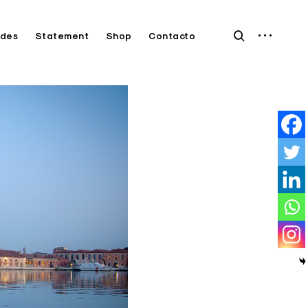
open
open
des
Statement
Shop
Contacto
sidebar
search
form