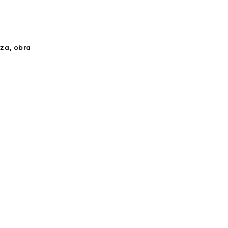
eza
obra