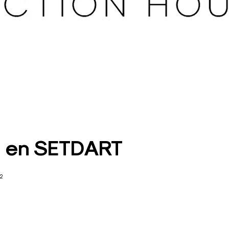
 en SETDART
22