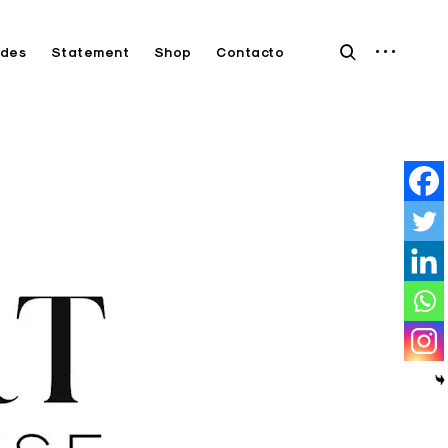
open
open
des
Statement
Shop
Contacto
sidebar
search
form