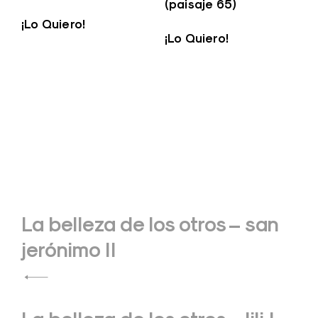
(paisaje 65)
¡Lo Quiero!
¡Lo Quiero!
Navegación
La belleza de los otros – san
de
jerónimo II
entradas