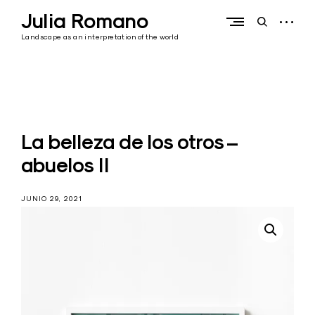
Skip
Julia Romano
to
open
open
content
sidebar
search
Landscape as an interpretation of the world
form
La belleza de los otros –
abuelos II
JUNIO 29, 2021