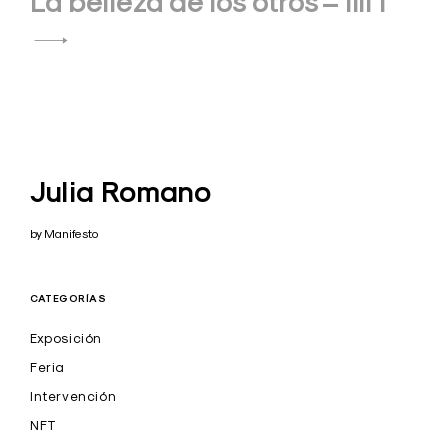
La belleza de los otros – lili I
Julia Romano
by Manifesto
CATEGORÍAS
Exposición
Feria
Intervención
NFT