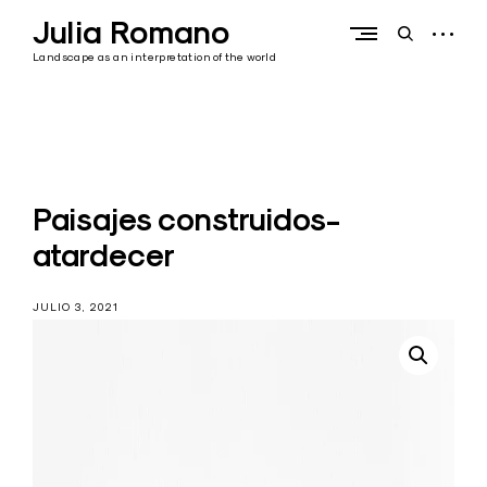
Skip
Julia Romano
to
open
open
content
sidebar
search
Landscape as an interpretation of the world
form
Paisajes construidos-
atardecer
JULIO 3, 2021