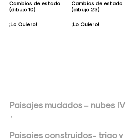
Cambios de estado
Cambios de estado
(dibujo 10)
(dibujo 23)
¡Lo Quiero!
¡Lo Quiero!
Navegación
Paisajes mudados – nubes IV
de
entradas
Paisajes construidos- trigo y